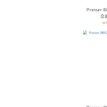
遊樂園 (3)
Preiser 
鄉村建築 (1)
立
城市建築 (1)
N
月台 (2)
車站 (2)
人偶
電動人偶 (51)
冬天情境 (39)
18禁 (14)
未上色 (40)
休閒活動及嗜好 (177)
動物 (173)
鄉村情境 (94)