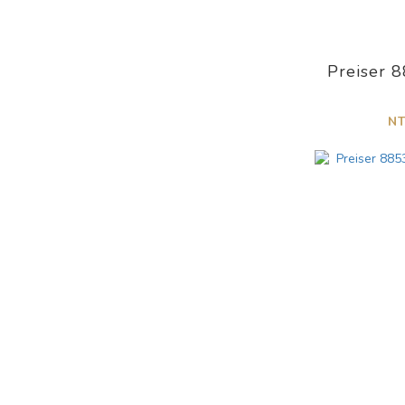
客貨車廂
敞車 (2)
貨車廂 (1)
Preiser 
斗車 (1)
N
板車 (1)
晶片
音效片 (2)
成品
套件 (6)
完成品 (11)
建築物
教堂 (5)