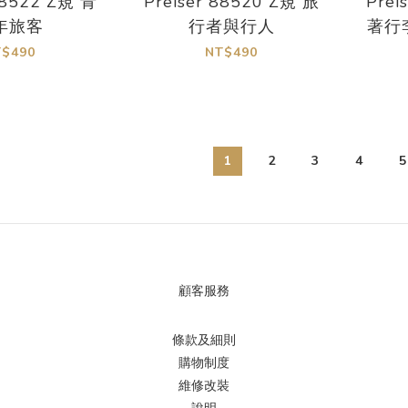
88522 Z規 青
Preiser 88520 Z規 旅
Prei
年旅客
行者與行人
著行
T$490
NT$490
1
2
3
4
5
顧客服務
條款及細則
購物制度
維修改裝