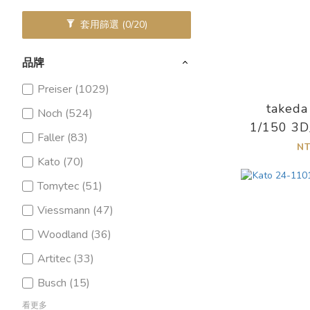
套用篩選
(0/20)
品牌
Preiser (1029)
takeda
Noch (524)
1/150 
Faller (83)
彩色 
N
Kato (70)
Tomytec (51)
Viessmann (47)
Woodland (36)
Artitec (33)
Busch (15)
看更多