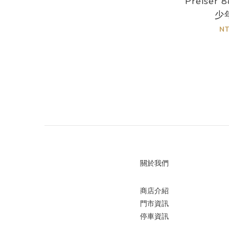
Preiser 
少
各式情境 (672)
N
車站情境 (169)
看更多
車輛
馬車 (10)
耕耘機 (2)
腳踏車 (26)
摩托車 (25)
關於我們
消防車 (1)
堆高機 (1)
商店介紹
垃圾車 (1)
門市資訊
停車資訊
起重機 (2)