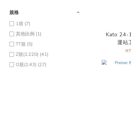
規格
1規 (7)
其他比例 (1)
Kato 24
運站
TT規 (5)
N
Z規(1:220) (41)
O規(1:43) (27)
G規(1:22.5) (56)
HO規(1:87) (1383)
N規 (1:160) (306)
火車車種
蒸氣車 (5)