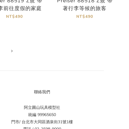
ser 88519 Z規 帶
Preiser 88518 Z規 帶
李前往度假的家庭
著行李等候的旅客
NT$490
NT$490
聯絡我們
阿立圓山玩具模型社
統編 99965650
門市/ 台北市大同區酒泉街31號1樓