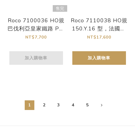
售完
Roco 7100036 HO規
Roco 7110038 HO規
巴伐利亞皇家鐵路 PtL
150.Y.16 型，法國國
2/2 型蒸汽車
家鐵路公司 (SNCF)，
NT$7,700
NT$17,600
數位音效蒸汽車
加入購物車
加入購物車
1
2
3
4
5