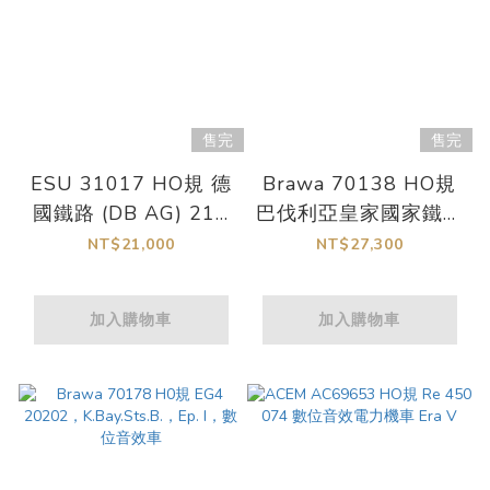
售完
售完
ESU 31017 HO規 德
Brawa 70138 HO規
國鐵路 (DB AG) 218
巴伐利亞皇家國家鐵路
414-1 型 第六時代 柴
(K.Bay.Sts.B.) BR
NT$21,000
NT$27,300
油音效數位車，帶有音
S2/6 型特快列車 第一
效和煙霧效果
時期 數位音效車
加入購物車
加入購物車