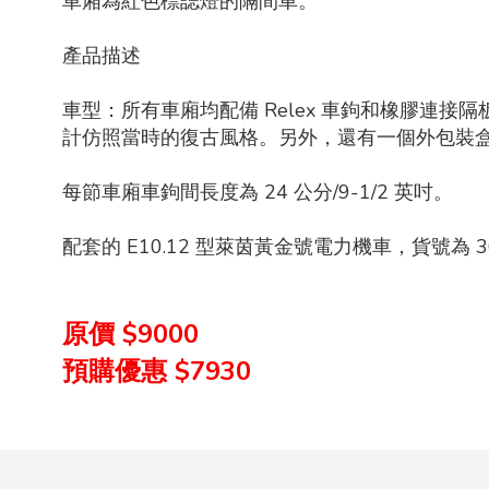
車廂為紅色標誌燈的隔間車。
產品描述
車型：所有車廂均配備 Relex 車鉤和橡膠
計仿照當時的復古風格。另外，還有一個外包裝
每節車廂車鉤間長度為 24 公分/9-1/2 英吋。
配套的 E10.12 型萊茵黃金號電力機車，貨號為 303
原價 $9000
預購優惠 $7930