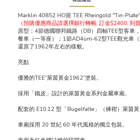
Marklin 40852 HO規 TEE Rheingold "Tin-Pl
（預購優惠商品請選擇銀行轉帳, 訂金$2400, 到
原型：4節德國聯邦鐵路（DB）四軸TEE型客車，種
餐車（一等座）；1節AD4üm-62型TEE觀光車（
還原了1962年左右的樣貌。
亮點
優雅的TEE“萊茵黃金1962”塗裝。
採用「鐵皮」設計的萊茵黃金系列金屬車廂。
配套的 E10.12 型「Bügelfalte」（褲褶）萊
車廂採用 20 世紀 60 年代風格的獨立包裝。