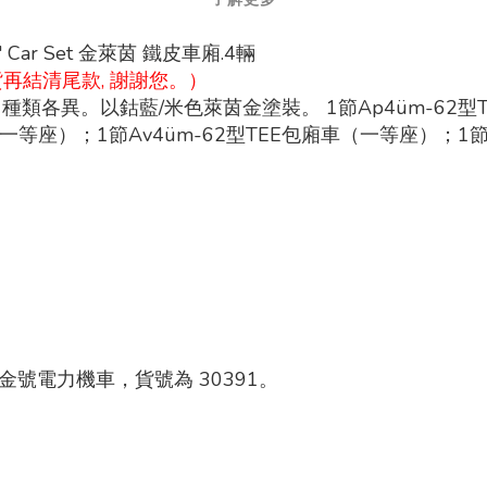
ate" Car Set 金萊茵 鐵皮車廂.4輛
貨再結清尾款, 謝謝您。）
類各異。以鈷藍/米色萊茵金塗裝。 1節Ap4üm-62型T
一等座）；1節Av4üm-62型TEE包廂車（一等座）；1
茵黃金號電力機車，貨號為 30391。