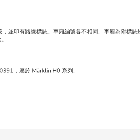
連接隔板，並印有路線標誌。車廂編號各不相同。車廂為附標
盒。
91，屬於 Märklin H0 系列。