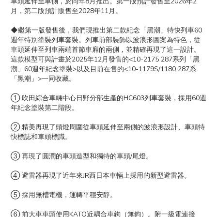
車頭延伸至車側，於同年8月推出。第一版預計發售至2026年2
月，第二版預計販售至2028年11月。
◆繼第一版發售後，我們現推出第二款紀念「黑潮」特快列車60
週年特別塗裝列車套裝。列車前部裝飾以波浪形圖案為特色，從
車頭延伸至列車兩端首節車廂的兩側，並精確再現了這一設計。
這款模型可與計畫於2025年12月發售的<10-2175 287系列「黑
潮」60週年紀念塗裝>以及目前在售的<10-1179S/1180 287系
「黑潮」>一同收藏。
① 吹田綜合車輛中心日野分部生產的HC603列車套裝，採用60週
年紀念塗裝第二階段。
② 精美再現了頭燈周圍從車頭延伸至兩側的波浪形設計、車頭特
快標誌和車頭標識。
③ 再現了圓潤的車頭造型和獨特的車頭/尾燈。
④ 避雷器再現了近年來JR西日本車輛上採用的新型避雷器。
⑤ 採用無槽電機，運轉平穩安靜。
⑥ 前大車車頭使用KATO近耦合車鉤（無鉤）。附一級電連接