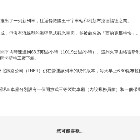
7年又推出了一列新列車，往返倫敦國王十字車站和利茲布拉德福德之間。
組成，但沒有流線型的海狸尾式觀光車廂，並被命名為「西約克郡特快」
平均時速達到63.3英里/小時（101.9公里/小時）。這列火車由格雷斯利公
前才從唐卡斯特工廠下線。
（LNER）仍在營運該列車的現代版本，每天早上6:30從布拉德福德福斯特廣場站（
廂和B車廂分別設有一個開放式三等製動車廂（內設乘務員艙）和一個帶
您可能喜歡...