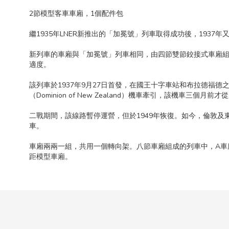
2節模型客車車廂，1個配件包
繼1935年LNER新推出的「加冕號」列車取得成功後，193
新列車的車廂與「加冕號」列車相同，由四節雙節鉸接式車廂
適度。
該列車於1937年9月27日首發，在國王十字車站和布拉德福德之間
（Dominion of New Zealand）機車牽引，該機車三個月
二戰期間，該線路暫停運營，但於1949年恢復。如今，倫敦及東北鐵路公司
車。
車廂兩兩一組，共用一個轉向架。八節車廂組成的列車中，A車
距模型車廂。