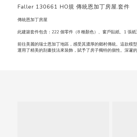
Faller 130661 HO規 傳統恩加丁房屋.套件
傳統恩加丁房屋
此建築套件包含：222 個零件（8 種顏色）、窗戶貼紙、1 張紙遮罩
前往美麗的瑞士恩加丁地區，感受其濃厚的鄉村傳統。這款模
運用了精美的刮畫技法來裝飾，賦予了房子獨特的個性。深邃的