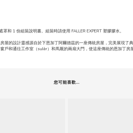
和 1 份組裝說明書。組裝時請使用 FALLER EXPERT 塑膠膠水。
型房屋的設計靈感源自於下恩加丁阿爾德茲的一座傳統房屋，完美展現了
窗戶和通往工作室（sulèr）和馬厩的兩扇大門，使這座傳統的恩加丁房
您可能喜歡...