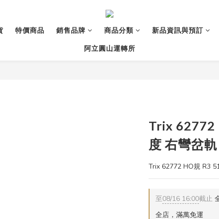
貨
特價商品
銷售品牌
商品分類
新品資訊與預訂
阿立圓山運轉所
Trix 6277
度 右彎岔軌
Trix 62772 HO規 R3
至
08/16 16:00
截止
全
全店，滿萬免運