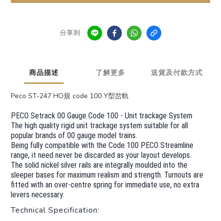
分享到
商品描述
了解更多
送貨及付款方式
Peco ST-247 HO規 code 100 Y型岔軌
PECO Setrack 00 Gauge Code 100 - Unit trackage System
The high quality rigid unit trackage system suitable for all
popular brands of 00 gauge model trains.
Being fully compatible with the Code 100 PECO Streamline
range, it need never be discarded as your layout develops.
The solid nickel silver rails are integrally moulded into the
sleeper bases for maximum realism and strength. Turnouts are
fitted with an over-centre spring for immediate use, no extra
levers necessary.
Technical Specification: