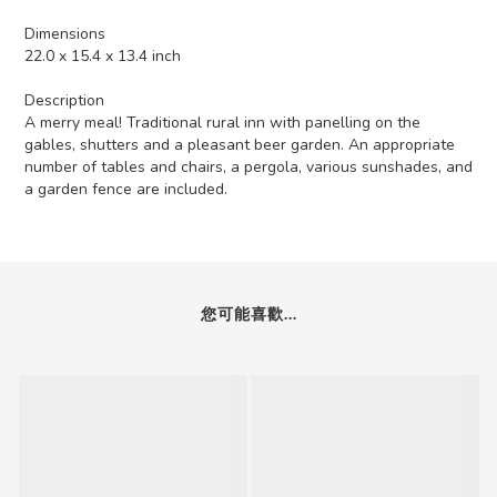
Dimensions
22.0 x 15.4 x 13.4 inch
Description
A merry meal! Traditional rural inn with panelling on the
gables, shutters and a pleasant beer garden. An appropriate
number of tables and chairs, a pergola, various sunshades, and
a garden fence are included.
您可能喜歡...